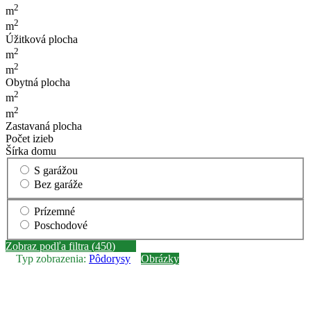
2
m
2
m
Úžitková plocha
2
m
2
m
Obytná plocha
2
m
2
m
Zastavaná plocha
Počet izieb
Šírka domu
S garážou
Bez garáže
Prízemné
Poschodové
Zobraz podľa filtra (
450
)
Typ zobrazenia:
Pôdorysy
Obrázky