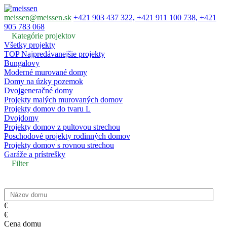
meissen@meissen.sk
+421 903 437 322, +421 911 100 738, +421
905 783 068
Kategórie projektov
Všetky projekty
TOP Najpredávanejšie projekty
Bungalovy
Moderné murované domy
Domy na úzky pozemok
Dvojgeneračné domy
Projekty malých murovaných domov
Projekty domov do tvaru L
Dvojdomy
Projekty domov z pultovou strechou
Poschodové projekty rodinných domov
Projekty domov s rovnou strechou
Garáže a prístrešky
Filter
€
€
Cena domu